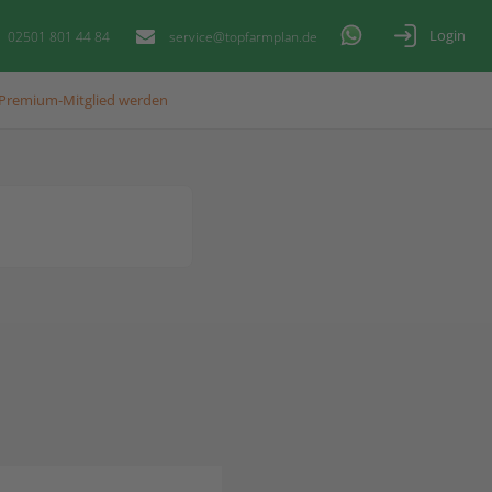
Login
02501 801 44 84
service@topfarmplan.de
Premium-Mitglied werden