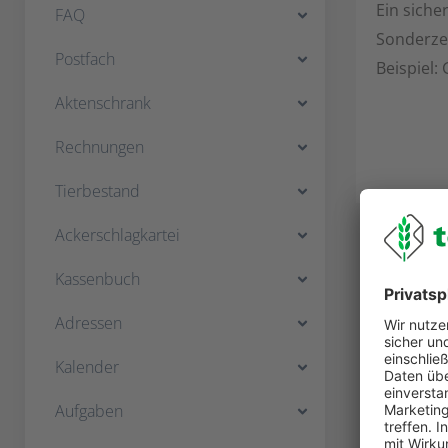
Ein siche
FAQ
Sonderze
Postfach
Beispiel:
Aktenschrank
Rechnungen
Tierbestand
Ackerschlagkartei
Kassenbuch
Adressen
Kalender
Aufgaben