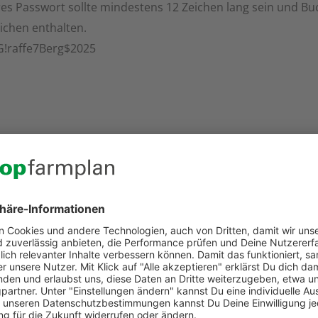
res Passwort sollte mindestens 12 Zeichen lang sein und B
ichen enthalten.
 G!raffe7Berg$2025