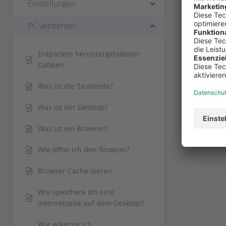
Einstellungen
PC verstehen
Entpacken heruntergeladener
Dateien
Was ist die Taskleiste?
Was ist der Desktop?
Was ist ein Browser?
Wie öffne ich den Browser?
Browser Cache leeren
Wie speichere ich eine
Internetseite auf dem Desktop?
Wie erkenne ich