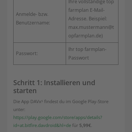
Ihre vollständige top
farmplan E-Mail-
Anmelde- bzw.
Adresse. Beispiel:
Benutzername:
max.mustermann@t
opfarmplan.de)
Ihr top farmplan-
Passwort:
Passwort
Schritt 1: Installieren und
starten
Die App DAVx⁵ findest du im Google Play-Store
unter:
https://play.google.com/store/apps/details?
id=at.bitfire.davdroid&hl=de
für
5,99€
.