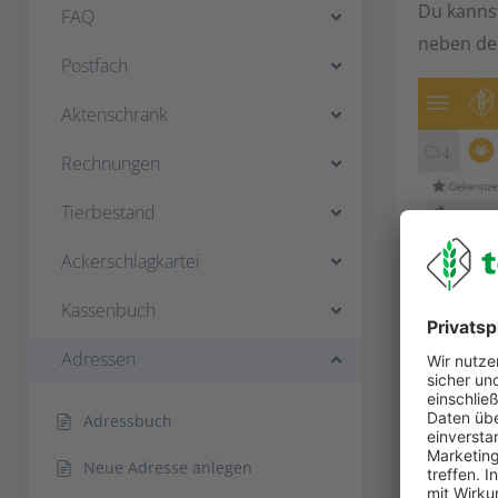
Du kannst
FAQ
neben de
Postfach
Aktenschrank
Rechnungen
Tierbestand
Ackerschlagkartei
Kassenbuch
Es öffnet
Adressen
können.
Adressbuch
Neue Adresse anlegen