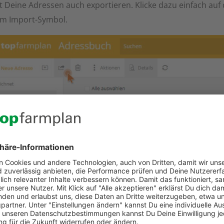
 Deine Adressen auch exportieren. Klicke dazu einfach auf
m Import-Symbol.
 sich ein neues Fenster, in dem die zu exportierenden Adr