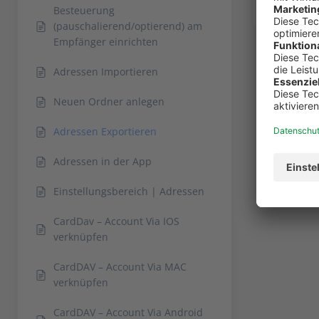
Besteuerung
(pauschalierend/optierend) am
Empfänger einrichten
Adressen Importieren
Neuen Ordner anlegen
Adressen Exportieren
Adressen in der App
Einstellungsbereich | Adressen
CardDav – Account Via IOS
verknüpfen
CardDAV – Account Via MAC
verknüpfen
CardDAV – Account Via Android