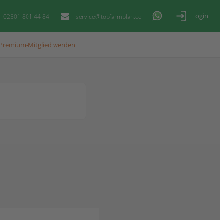
Login
02501 801 44 84
service@topfarmplan.de
Premium-Mitglied werden