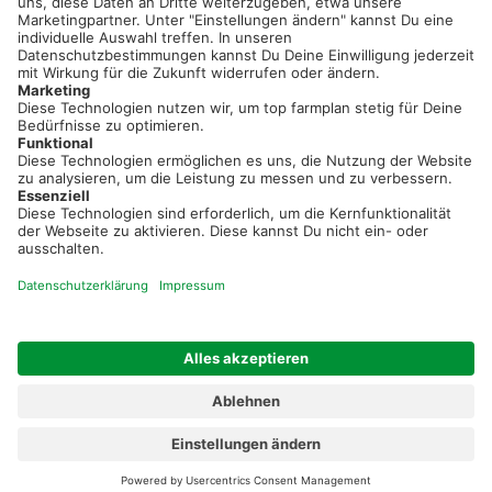
Neue Features, spannende Tipps und hilfreiche Anleitungen!
Registriere dich kostenlos!
Optimiere Dein Agrarbüro -
einfach und bequem!
Kostenlos registrieren & sofort starten
Startseite
Impressum
Kontakt & Hilfe
AGB
Auftragsverarbeitung