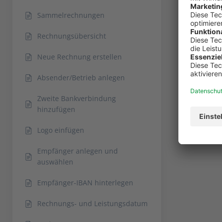
Sammelrechnungen
Rechnungsübersicht
Neue Rechnung erstellen
Absender/Betrieb anlegen
Zweite Bankverbindung
hinzufügen
Logo einfügen
Empfänger anlegen und
auswählen
Empfänger-IBAN hinterlegen
Rechnungs- und Leistungsdatum