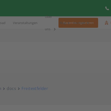
Über
oad
Veranstaltungen
Blog
Kontakt
Kostenlos registrieren
uns
n
docs
Freitextfelder