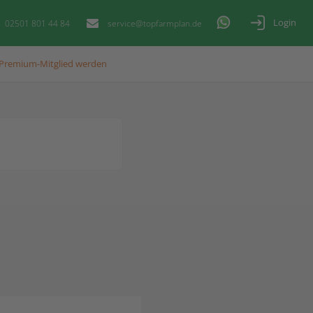
Login
02501 801 44 84
service@topfarmplan.de
Premium-Mitglied werden