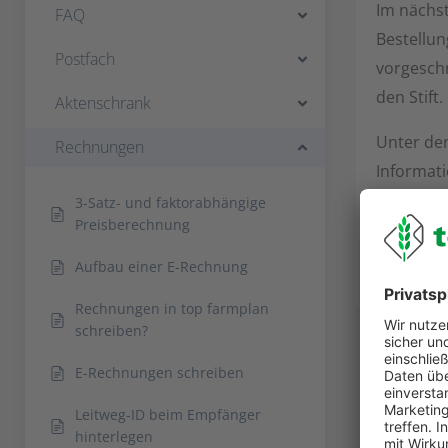
Im nächst
FAQ
Bestellun
Postfach
vorgeschr
den Stift
Aktenschrank
Unter den
Rechnungen
Informati
3-Satz- und faktorabhängige
Preisberechnung
Aufbau einer E-Rechnung
Rechnungen in top farmplan
schreiben?
E-Rechnungen schreiben
Leitweg-ID beim Empfänger
hinterlegen