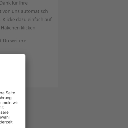
Dank für Ihre
st von uns automatisch
 Klicke dazu einfach auf
 Häkchen klicken.
st Du weitere