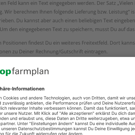
en Feld kann ein Text eingegeben werden. Der Satz „Vielen 
g. Wir berechnen Ihnen folgende Lieferung bzw. Leistung“ i
ieben. Du kannst aber auch einen beliebigen Text eingeben.
. Um den eingegebenen Text zu speichern, musst Du auf das
 Positionen findest Du ein weiteres Freitextfeld. Dort kann
onen zu Deiner Rechnung/Gutschrift eintragen.