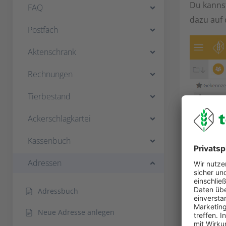
Du kannst
FAQ
dazu auf
Postfach
Aktenschrank
Rechnungen
Tierbestand
Ackerschlagkartei
Kassenbuch
Adressen
Ein neues
Auswahlb
Adressbuch
dem Du D
Neue Adresse anlegen
Du kannst