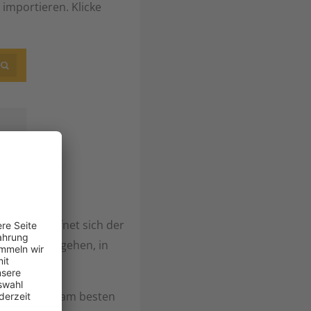
importieren. Klicke
len“. Nun öffnet sich der
dem Ordner gehen, in
 schaust Du am besten