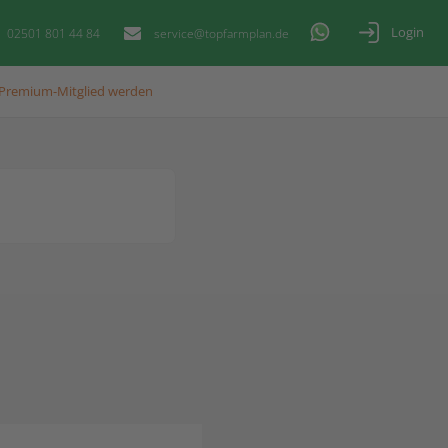
Login
02501 801 44 84
service@topfarmplan.de
Premium-Mitglied werden