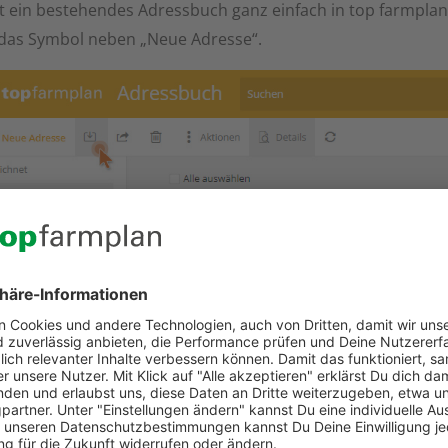
 ein bestehendes Adressbuch ganz einfach in top farmplan 
 das Symbol neben „Neue Adresse“.
 Fenster öffnet sich. In diesem klickst Du auf „Datei auswäh
ereich Deines Computers, der Explorer. Nun musst Du zu 
ein Adressbuch gespeichert hast.
 es von verschiedenen Geräten exportieren. Wie das geht,