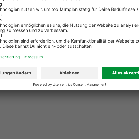
dienungsanleitung des jeweiligen Gerätes nach.
t Du auswählen, in welchen Deiner Ordner die Adressen im
ie Datei ausgewählt hast, musst Du nur noch auf „Hochlad
dressen importiert.