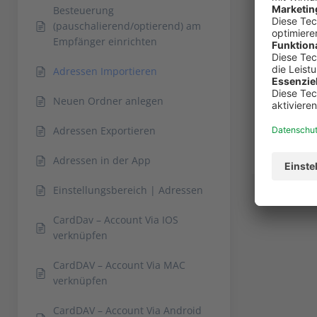
in der Be
Besteuerung
(pauschalierend/optierend) am
Nun kanns
Empfänger einrichten
Wenn Du d
Adressen Importieren
Du alle A
Neuen Ordner anlegen
Adressen Exportieren
Adressen in der App
Einstellungsbereich | Adressen
CardDav – Account Via IOS
verknüpfen
CardDAV – Account Via MAC
verknüpfen
CardDAV – Account Via Android