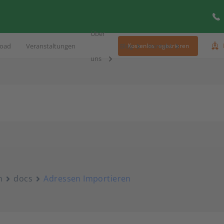
Über
oad
Veranstaltungen
Blog
Kontakt
Kostenlos registrieren
uns
n
docs
Adressen Importieren