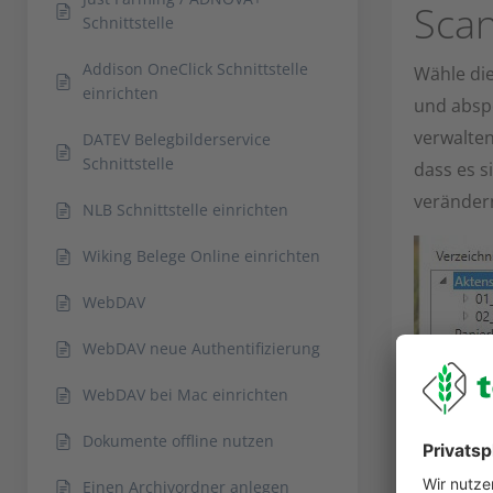
Scan
Schnittstelle
Addison OneClick Schnittstelle
Wähle di
einrichten
und abspe
verwalte
DATEV Belegbilderservice
Schnittstelle
dass es 
veränder
NLB Schnittstelle einrichten
Wiking Belege Online einrichten
WebDAV
WebDAV neue Authentifizierung
WebDAV bei Mac einrichten
Dokumente offline nutzen
Einen Archivordner anlegen