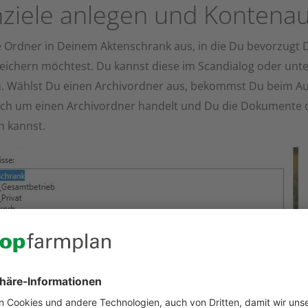
ziele anlegen und Kontena
e Ordner in Deinem Aktenschrank aus, in die Du bevorzug
ichern möchtest. Du kannst diese im Scandialog oder unte
n. Wählst Du einen Archivordner aus, bekommst Du beim Au
sich um einen Archivordner handelt und Du die Dokumente 
n kannst.