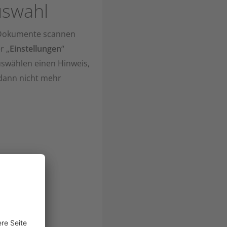
uswahl
t Dokumente scannen
r „
Einstellungen
“
swählen einen Hinweis,
dann nicht mehr