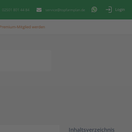
Login
02501 801 44 84
service@topfarmplan.de
Premium-Mitglied werden
Inhaltsverzeichnis