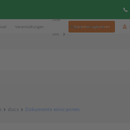
Über
oad
Veranstaltungen
Blog
Kontakt
Kostenlos registrieren
uns
n
docs
Dokumente einscannen