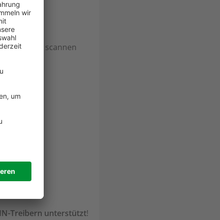
t, in den Du scannen
IN-Treibern unterstützt
!