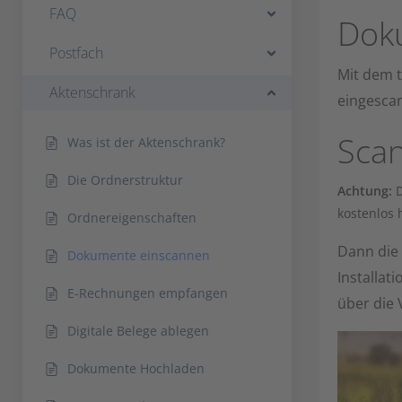
FAQ
Dok
Postfach
Mit dem t
Aktenschrank
eingescan
Scan
Was ist der Aktenschrank?
Die Ordnerstruktur
Achtung:
D
kostenlos
Ordnereigenschaften
Dann die
Dokumente einscannen
Installat
E-Rechnungen empfangen
über die
Digitale Belege ablegen
Dokumente Hochladen