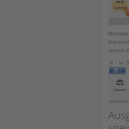
Möchtest 
Scaneins
ohne in d
Ausg
spei