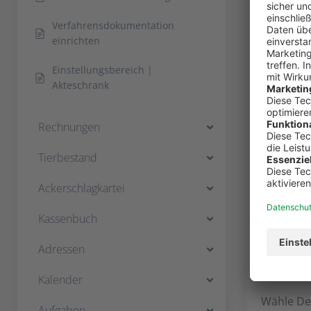
Verfahrensdokumentation
einrichten
Als Mitbe
Einstellungsbereich |
Akteschrank
möchtest
Rechnungen
Tierbestand
Ackerschlagkartei
Kassenbuch
Adressen
Sca
Kalender
Wähle De
Aufgaben