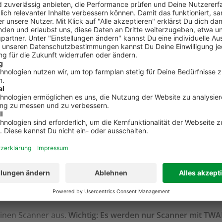
nutzer kannst Du zusätzlich zum Scan-Ziel auch den Accoun
, auswählen.
nner wählen
inen Scanner aus.
Wichtig: Es werden nur Scanner mit TWA