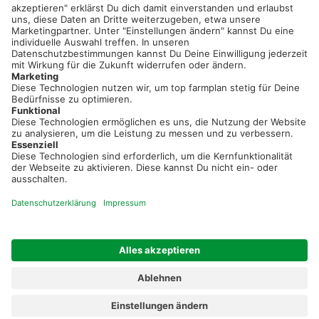
Sei immer auf dem Laufenden!
Neue Features, spannende Tipps und hilfreiche Anleitungen!
Registriere dich kostenlos!
Optimiere Dein Agrarbüro -
einfach und bequem!
Kostenlos registrieren & sofort starten
Startseite
Impressum
Kontakt & Hilfe
AGB