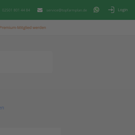
Login
02501 801 44 84
service@topfarmplan.de
Premium-Mitglied werden
en