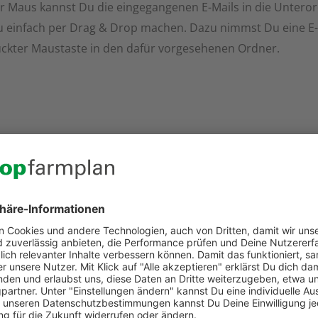
r Maus kannst Du die eingegangenen E-Mails in die Untero
 einfach per Drag & Drop machen. Dazu nimmst Du eine E-M
ückter Maustaste in den dafür vorgesehenen Ordner.