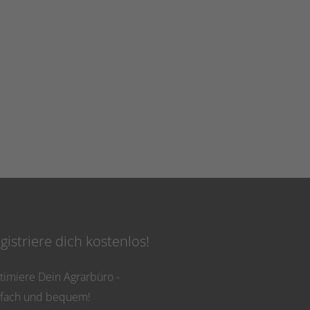
gistriere dich kostenlos!
timiere Dein Agrarbüro -
nfach und bequem!