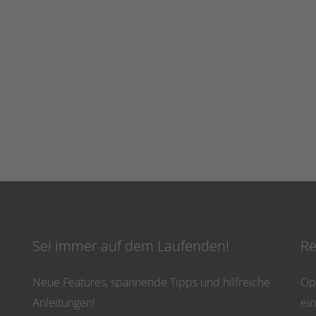
Sei immer auf dem Laufenden!
Re
Neue Features, spannende Tipps und hilfreiche
Op
Anleitungen!
ei