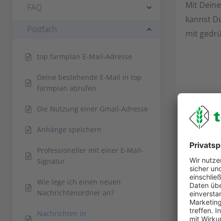
Mit Deine
FAQ
kannst Du
Postfach
mit gedr
top farmplan E-Mail-Adresse
Deine bestehende E-Mail in top
farmplan abrufen
Die Nutzung einer Gmail-Adresse
Anhänge speichern
Professioneller mit einer E-Mail-
Signatur
Wie lege ich einen neuen
Nachrichtenordner an?
Nachrichten in