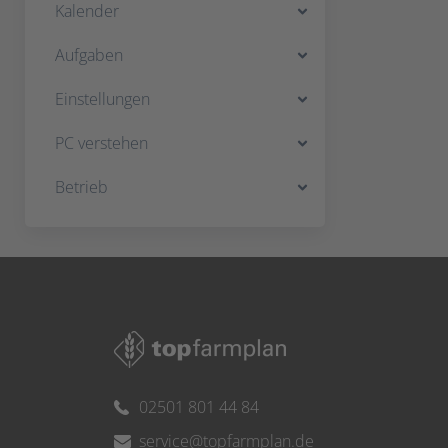
Kalender
Aufgaben
Einstellungen
PC verstehen
Betrieb
02501 801 44 84
service@topfarmplan.de