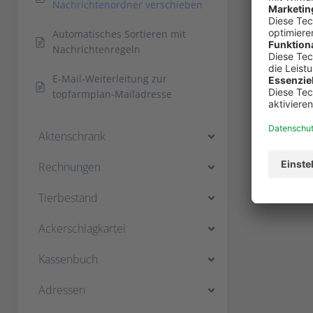
Nachrichtenordner verschieben
Automatisches Sortieren mit
Nachrichtenregeln
E-Mail-Weiterleitung zur
topfarmplan-Mailadresse
Aktenschrank
Rechnungen
Tierbestand
Ackerschlagkartei
Kassenbuch
Adressen