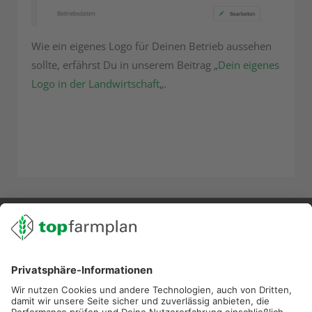
Wie ein eigenes Logo für Deinen Betrieb aussehen
sollte, erfährst Du in unserem Beitrag „
Dein eigenes
Logo in der Landwirtschaft
„.
02501 801 44 84
service@topfarmplan.de