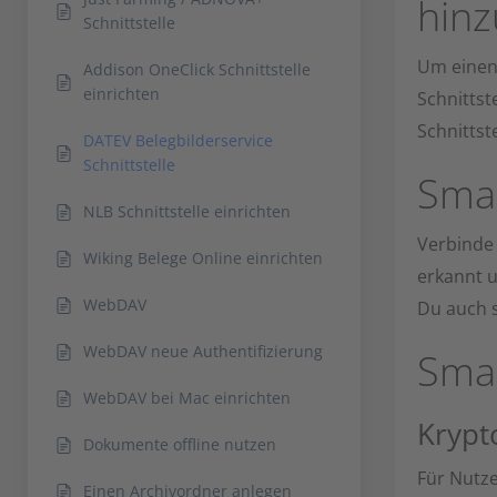
hinz
Schnittstelle
Um einen 
Addison OneClick Schnittstelle
einrichten
Schnittst
Schnittst
DATEV Belegbilderservice
Schnittstelle
Sma
NLB Schnittstelle einrichten
Verbinde
Wiking Belege Online einrichten
erkannt u
WebDAV
Du auch s
WebDAV neue Authentifizierung
Smar
WebDAV bei Mac einrichten
Krypt
Dokumente offline nutzen
Für Nutz
Einen Archivordner anlegen