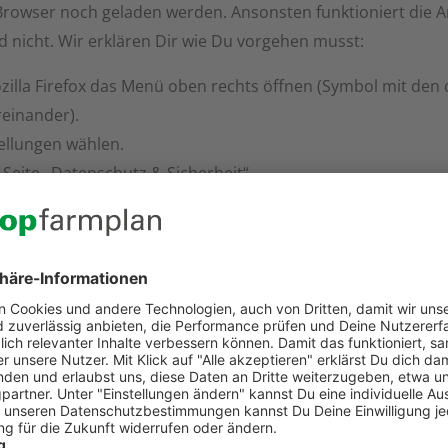
Browser noch geladen werden. Ansonsten funktioniert die 
 nicht. Wir erklären Dir wie Du vorgehen musst:
zilla Firefox das Menü oben rechts öffnen (Symbol mit den 
einander).
ellungen wählen.
 Seite „Datenschutz & Sicherheit“.
unten scrollen und dort „Sicherheit | Zertifikate“ auf die Sc
ptographie-Module“ wählen.
eues Fenster öffnet sich.
m Fenster „Kryptographie-Modul-Verwalten“ auf die Schaltfl
r Modulname „DATEV-P11“ eingeben.
eld Modul-Dateiname „C:\Windows\System32\DVCCSAP11003.
 „Durchsuchen“ die Datei suchen.
ollte die Datei nicht gefunden werden können, ist noch kei
nstalliert.