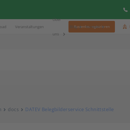
Über
oad
Veranstaltungen
Blog
Kontakt
Kostenlos registrieren
uns
n
docs
DATEV Belegbilderservice Schnittstelle