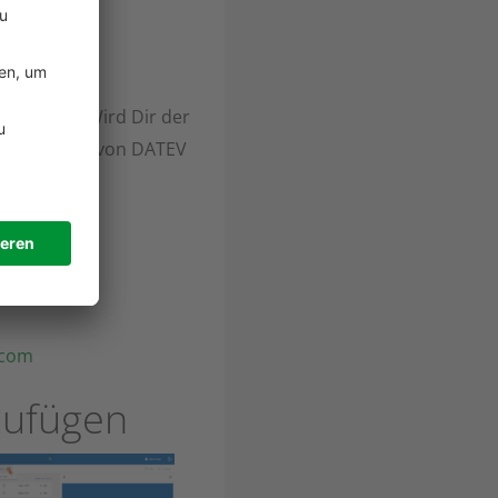
eigt wird. Wird Dir der
erheitspaket von DATEV
acom
zufügen