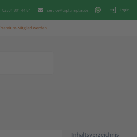
Login
02501 801 44 84
service@topfarmplan.de
Premium-Mitglied werden
Inhaltsverzeichnis