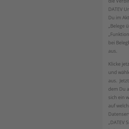
die Verb
DATEV Unt
Du im Akt
„Belege ü
„Funktion
bei Beleg
aus.
Klicke je
und wähle
aus. Jetzt
dem Du au
sich ein 
auf welc
Datenser
„DATEV S