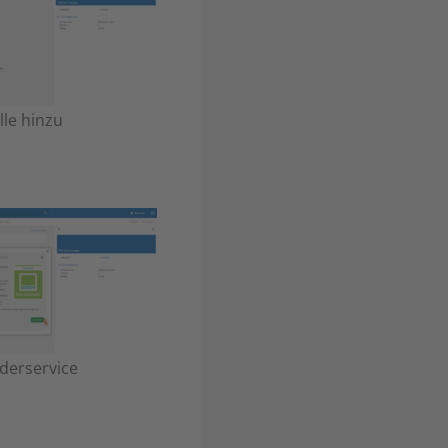
lle hinzu
lderservice