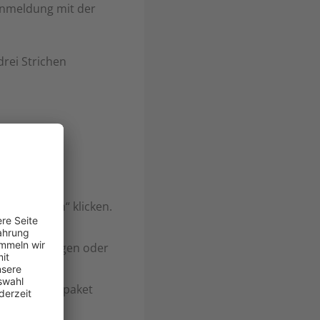
Anmeldung mit der
drei Strichen
haltfläche
äche „Laden“ klicken.
dll“ eintragen oder
n Sicherheitspaket