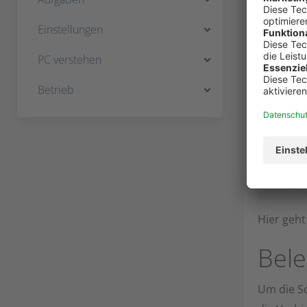
Die F
Einstellungen
Fehle
PC verstehen
Prüfe im 
Betrieb
grüne USB
noch inst
Hier geht
Bele
Um die Sc