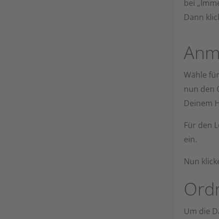
bei „Imm
Dann klic
Anm
Wähle fü
nun den 
Deinem H
Für den 
ein.
Nun klick
Ord
Um die D