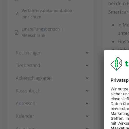
bei dem 
Verfahrensdokumentation
Smartcard
einrichten
In Mo
Einstellungsbereich |
unter
Akteschrank
Einst
Linke
Rechnungen
Nach 
Tierbestand
„Kry
Ein n
Ackerschlagkartei
In de
Kassenbuch
Unte
Im F
Adressen
über
Kalender
S
i
Aufgaben