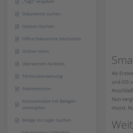
„Tags“ vergeben
Dokumente suchen
Dateien löschen
Office-Dokumente bearbeiten
Ordner teilen
Smar
Überweisen-Funktion
Als Erste
Terminüberweisung
und iOS v
Skontorechner
Anschließ
Nun verg
Kontoumsätze mit Belegen
musst. Nu
verknüpfen
Belege ins Lager buchen
Weit
Just Farming / ADNOVA+