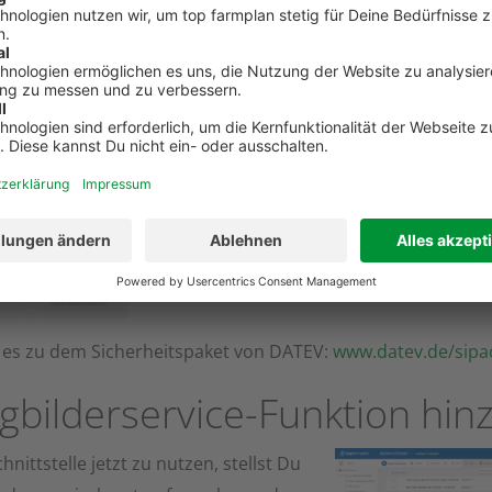
enster mit OK bestätigen und Firefox schließen.
rhafte Authentifizierung
Infobereich Deiner Taskleiste, ob das Sicherheitspaket angez
-Stick nicht angezeigt, dann musst Du das mIDentity Sich
allieren.
 es zu dem Sicherheitspaket von DATEV:
www.datev.de/sip
gbilderservice-Funktion hin
hnittstelle jetzt zu nutzen, stellst Du