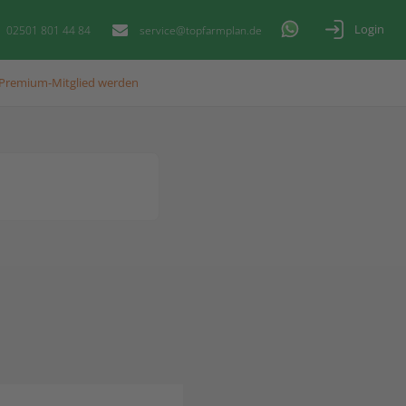
Login
02501 801 44 84
service@topfarmplan.de
Premium-Mitglied werden