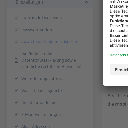
Einstellungen
Startmodul wechseln
Passwort ändern
2-FA Einstellungen aktivieren
Wo finde ich die
Datenschutzerklärung sowie
sämtliche rechtliche Hinweise?
Weiterleitungsadresse
Was ist das Logbuch?
Beachte, 
Rechte und Rollen
die
mobil
E-Mail Einstellungen
Alias-Adressen