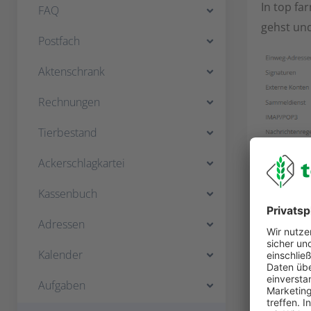
In top fa
FAQ
gehst un
Postfach
Aktenschrank
Rechnungen
Tierbestand
Ackerschlagkartei
Befolge n
Kassenbuch
Adressen
Kalender
Aufgaben