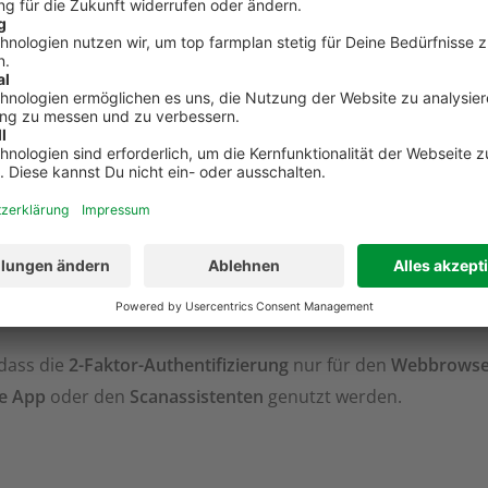
dass die
2-Faktor-Authentifizierung
nur für den
Webbrowse
e App
oder den
Scanassistenten
genutzt werden.