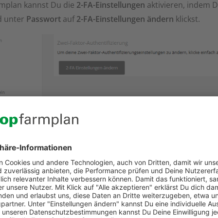
rmplan kannst Du die
2-FA-Einstellungen
aktivieren, indem 
d unter
Passwort
auf
2-FA-Einstellungen ändern
klickst.
un folgende Schritte: