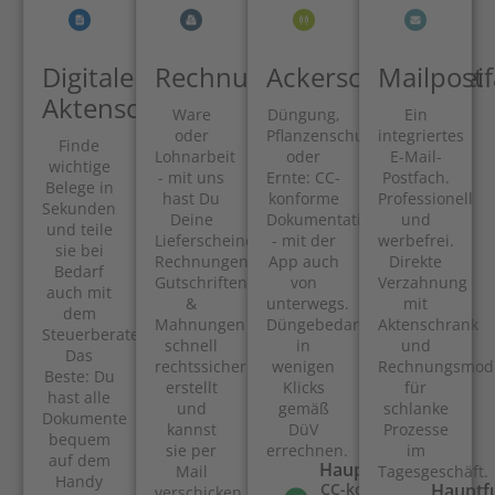
Digitaler
Rechnungsmodul
Ackerschlagkartei
Mailpost
Aktenschrank
Ware
Düngung,
Ein
oder
Pflanzenschutz
integriertes
Finde
Lohnarbeit
oder
E-Mail-
wichtige
- mit uns
Ernte: CC-
Postfach.
Belege in
hast Du
konforme
Professionell
Sekunden
Deine
Dokumentation
und
und teile
Lieferscheine,
- mit der
werbefrei.
sie bei
Rechnungen,
App auch
Direkte
Bedarf
Gutschriften
von
Verzahnung
auch mit
&
unterwegs.
mit
dem
Mahnungen
Düngebedarf
Aktenschrank
Steuerberater.
schnell
in
und
Das
rechtssicher
wenigen
Rechnungsmod
Beste: Du
erstellt
Klicks
für
hast alle
und
gemäß
schlanke
Dokumente
kannst
DüV
Prozesse
bequem
sie per
errechnen.
im
auf dem
Hauptfunktionen
Mail
Tagesgeschäft.
Handy
CC-konforme
Hauptf
verschicken.