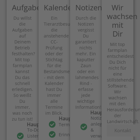
Aufgaben
Kalender
Notizen
Wir
wachsen
Du willst
Ein
Durch die
mit
die
Tierarztbesuch,
Notizen
Aufgaben
die
vergisst
Dir
auf
anstehende
Du
Deinem
CC-
garantiert
Mit top
Betrieb
Prüfung
nichts
farmplan
festhalten?
oder der
mehr. Ein
entscheidest
Mit top
Stichtag
kaputter
Du Dich
farmplan
für die
Zaun
nicht für
kannst
Bestandsmeldung
oder ein
eine
Du das
- mit dem
lahmendes
stillstehende
schnell
Kalender
Rind -
Software.
erledigen.
hast Du
erfasse
Wir
So weißt
immer
jede
wachsen
Du
alle
wichtige
mit den
immer,
Termine
Information!
Herausforderu
Hauptfunktionen
was noch
im Blick.
der
Hauptfunktionen
Notizen
zu tun ist!
Landwirtschaft.
Hauptfunktionen
anlegen
Terminverwaltung
To-Do
&
Kontakt
Erinnerungen
Listen
verwalten