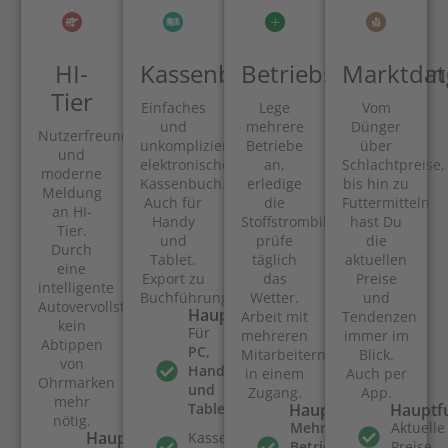
HI-
Kassenbuch
Betriebsverwaltun
Marktdat
Tier
Einfaches
Lege
Vom
und
mehrere
Dünger
Nutzerfreundliche
unkompliziertes
Betriebe
über
und
elektronisches
an,
Schlachtpreise,
moderne
Kassenbuch.
erledige
bis hin zu
Meldung
Auch für
die
Futtermitteln
an HI-
Handy
Stoffstrombilanz,
hast Du
Tier.
und
prüfe
die
Durch
Tablet.
täglich
aktuellen
eine
Export zu
das
Preise
intelligente
Buchführungssystemen.
Wetter.
und
Autovervollständigung
Hauptfunktionen
Arbeit mit
Tendenzen
kein
Für
mehreren
immer im
Abtippen
PC,
Mitarbeitern
Blick.
von
Handy
in einem
Auch per
Ohrmarken
und
Zugang.
App.
mehr
Tablet
Hauptfunktionen
Hauptf
nötig.
Mehrere
Aktuelle
Hauptfunktionen
Kassenbewegungen
Betriebe
Preise