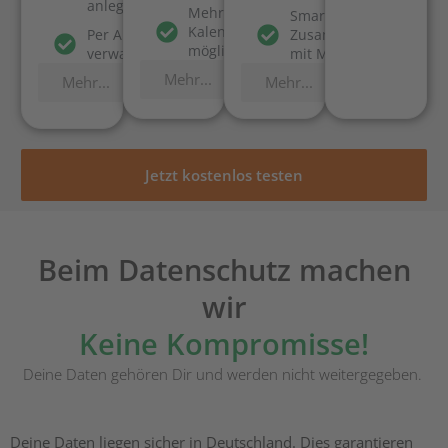
anlegen
Mehrere
Smarte
Kalender
Per App
Zusammenarbeit
möglich
verwalten
mit Mitarbeiten
Mehr...
Mehr...
Mehr...
Jetzt kostenlos testen
Beim Datenschutz machen
wir
Keine Kompromisse!
Deine Daten gehören Dir und werden nicht weitergegeben.
Deine Daten liegen sicher in Deutschland. Dies garantieren