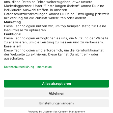
Neue Features, spannende Tipps und hilfreiche Anleitungen!
Registriere dich kostenlos!
Optimiere Dein Agrarbüro -
einfach und bequem!
Kostenlos registrieren & sofort starten
Startseite
Impressum
Kontakt & Hilfe
AGB
Auftragsverarbeitung