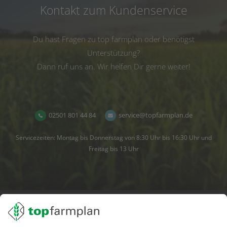
Kontakt zum Kundenservice
Du hast Fragen zu top farmplan oder benötigst
Unterstützung?
Dann ruf uns an. Wir helfen Dir gerne weiter!
02501 801 44 84
service@topfarmplan.de
Servicezeiten: Montag bis Donnerstag von 8:30 Uhr bis 16:30 Uhr und
Freitag bis 13 Uhr