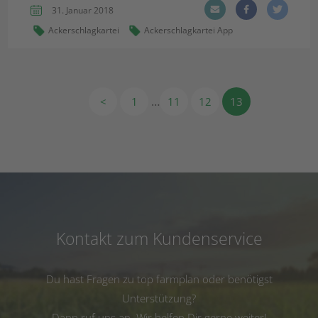
31. Januar 2018
Ackerschlagkartei
Ackerschlagkartei App
…
<
1
11
12
13
Kontakt zum Kundenservice
Du hast Fragen zu top farmplan oder benötigst
Unterstützung?
Dann ruf uns an. Wir helfen Dir gerne weiter!