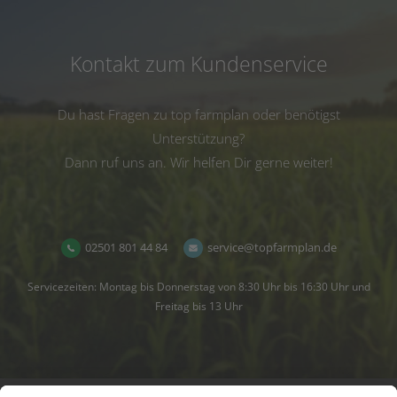
Kontakt zum Kundenservice
Du hast Fragen zu top farmplan oder benötigst
Unterstützung?
Dann ruf uns an. Wir helfen Dir gerne weiter!
02501 801 44 84
service@topfarmplan.de
Servicezeiten: Montag bis Donnerstag von 8:30 Uhr bis 16:30 Uhr und
Freitag bis 13 Uhr