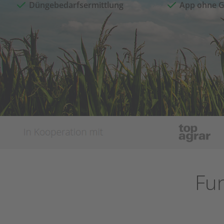
Düngebedarfsermittlung
App ohne G
Fun