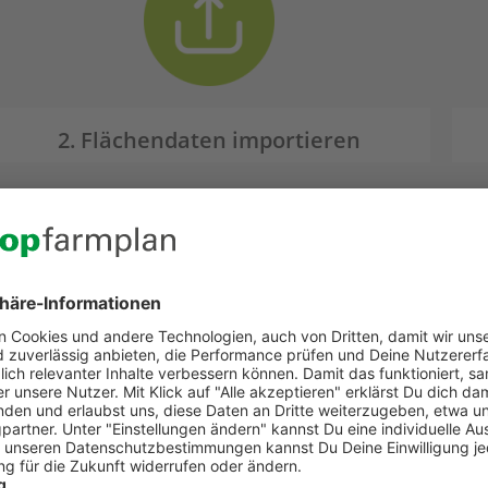
aptop starten,
tei öffnen und Daten
2. Flächendaten importieren
Leichter Einstieg
Für alle Bundesländer
Deine Schlagkartei
ll und einfach Deine Schlagdokumentation er