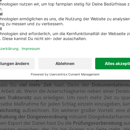
mer wiederkehrenden Maßnahmen, die einen Ackerbauer vie
verordnung
mitsamt ihrer Düngebedarfsermittlung, rot
 einen Hut zu bekommen ist nicht gerade einfach? Aber m
man erntet, was man sät“
startet alles mit Deinen Fläche
Stelle für Dich. Hast Du zum Beispiel alle Düngemaßnahm
as Dich in unserer Ackerschlagkartei noch alles erwartet er
itierst Du im Vergleich von
vielen Vorteilen
. Am sichtbarst
 dass Du
viel mehr Zeit
hast. Denn der
Dokumentations
 Arbeit ab. Wenn die Ackerschlagkartei neben einer Deskt
n Traktorsitz
aus erledigen. Um noch mehr Zeit zu spare
ieselbe Maßnahme für jeden Schlag einzeln einzugeben, k
eichzeitig
aufzeichnen. Ein weiterer großer Vorteil: eine d
nhaltung der Düngeverordnung
mitsamt Düngebedarfsermitt
en Export der Daten hast Du die
Prüfungsvorbereitung
auc
erten erreichen, der Dir bei Fragen zur Seite steht. 