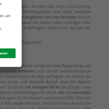
l beschäftigen. Als wäre das nicht schon genug,
en Gebiete, Weidetagebuch und vielen weiteren
it der
Ackerschlagkartei von top farmplan
kannst
ndaten. Je genauer Du Deine Daten einträgst oder
en lückenlos eingetragen, kommt Dir das bei der
fährst Du im Folgenden:
en werden wohl die schwindenden Papierberge auf
aufwand minimiert
sich durch selbsterklärende
op Version auch als App verfügbar ist, kannst Du
n, achte zum Beispiel darauf, dass die digitale
annst Du dann
mit wenigen Klicks
die Dünge- oder
igitale Ackerschlagkartei deckt
alle cc-relevanten
lungen. So denkt auch noch jemand für Dich mit
h flott abgeschlossen. Darüber hinaus kannst Du
Hier kannst Du auch Verbesserungswünsche oder