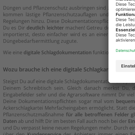
Düngen und Pflanzenschutz ausbringen sind zwei der im
kommen lästige Pflanzenschutzauflagen und die
Dünge
Regelungen hinzu. Diese Dokumentationspflichten unter
Du es Dir
deutlich leichter
machen! Getreu dem Motto
„
importierst, desto einfacher wird es an einer anderen 
Düngebedarfsermittlung zugute.
Wie eine
digitale Schlagdokumentation
funktioniert und w
Wozu brauche ich eine digitale Schlagkartei?
Steigst Du auf eine digitale Schlagdokumentation um, prof
Deinem Schreibtisch sein. Gleich danach merkst Du,
Eingabefelder sehr und die Agrarsoftware nimmt Dir viel
Deine Dokumentationspflichten sogar mal vom
bequeme
Ackerschlagkartei Mehrfacheingaben ermöglicht. Statt d
Pflanzenschutzmaßnahme
für
alle betroffenen Felder gl
Daten
ab und hilft Dir im besten Fall auch noch bei der
Ei
und Du verpasst keine neuen Regelungen mehr. Durch ein
über den
Kundenservice
des Anbieters immer einen Exp