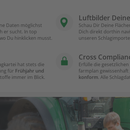
Luftbilder Dein
eine Daten möglichst
Schau Dir Deine Flächen
h er sucht. In top
Dich direkt dorthin na
 wo Du hinklicken musst.
unseren Schlagimporter
Cross Complian
gkartei hat stets die
Erfülle die gesetzlich
ung für
Frühjahr und
farmplan gewissenhaft
ffe immer im Blick.
konform
. Alle Schlagda