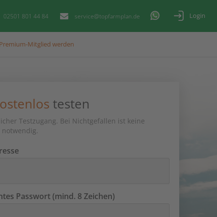
Login
02501 801 44 84
service@topfarmplan.de
Premium-Mitglied werden
ostenlos
testen
icher Testzugang. Bei Nichtgefallen ist keine
 notwendig.
resse
es Passwort (mind. 8 Zeichen)