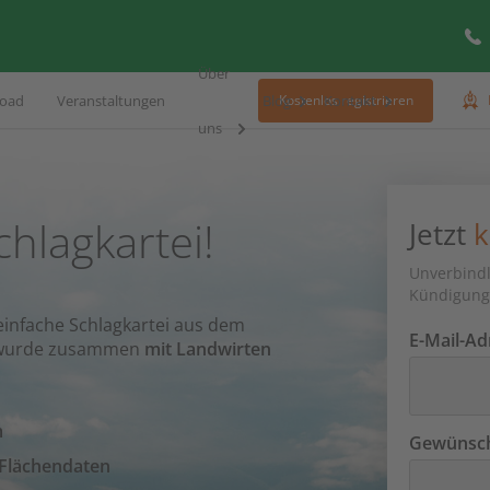
Über
oad
Veranstaltungen
Blog
Kontakt
Kostenlos registrieren
uns
chlagkartei!
Jetzt
k
Unverbindl
Kündigung
einfache Schlagkartei aus dem
E-Mail-Ad
ei wurde zusammen
mit Landwirten
m
Gewünscht
 Flächendaten