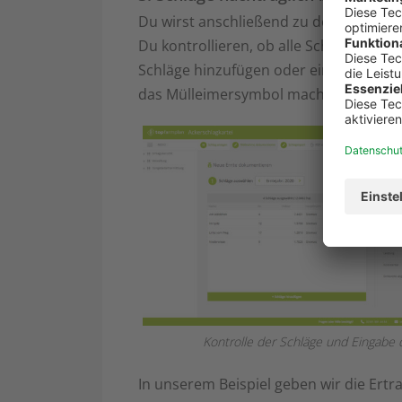
Du wirst anschließend zu der Eingabema
Du kontrollieren, ob alle Schläge ausg
Schläge hinzufügen oder einzelne Sch
das Mülleimersymbol machen. Dann geht
Kontrolle der Schläge und Eingabe 
In unserem Beispiel geben wir die Ertr