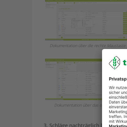
Dokumentation über die rechte Maustaste
Dokumentation über das obere Menü
3.
Schläge nachträglich bearbeiten