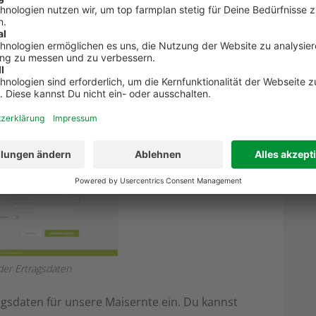
ske weitergeleitet. Über die Linke Seite kannst
ewählt sind. Zusätzlich kannst Du auch weitere
läge wieder herauslöschen. Das kannst Du über
 es weiter zur rechten Seite im Bild.
der Ertragsdaten
agsdaten für unsere Maisernte ein. Du kannst