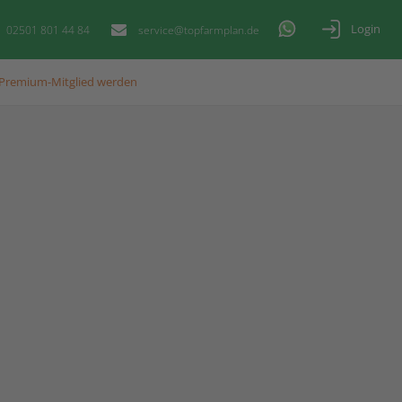
Login
02501 801 44 84
service@topfarmplan.de
Premium-Mitglied werden