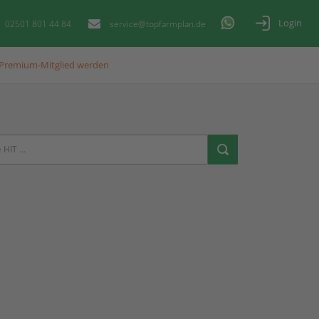
Login
02501 801 44 84
service@topfarmplan.de
Premium-Mitglied werden