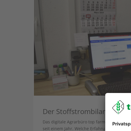
Der Stoffstrombilanz einen
Das digitale Agrarbüro top farmplan gibt es s
seit einem Jahr. Welche Erfahrungen haben 