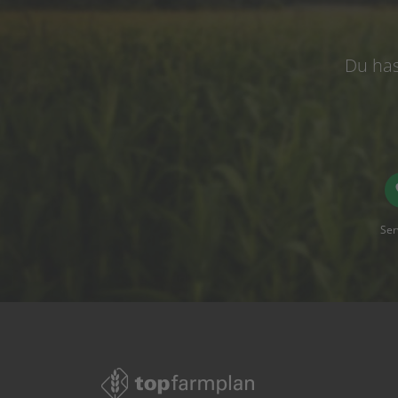
Du has
Ser