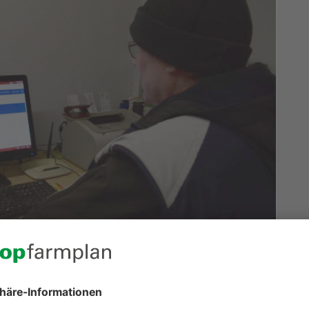
 Schritt voraus
eit zwei Jahren, die darin integrierte Ackerschlagkartei
Praktiker damit gemacht? Wir haben uns auf einem