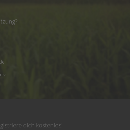
e
ützung?
de
 Uhr
gistriere dich kostenlos!