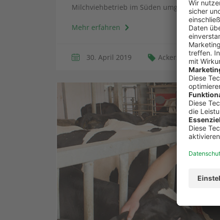
Milchviehbetrieb im Süden umgehört...
Mehr erfahren
30. April 2019
Ackerschlagkartei