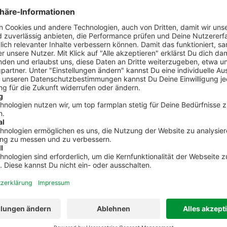
einen
“. In
 neben
en
n
ie
bol