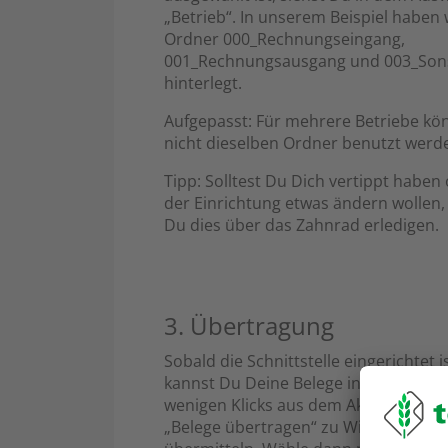
„Betrieb“. In unserem Beispiel haben 
Ordner
000_Rechnungseingang,
001_Rechnungsausgang und 003_Sons
hinterlegt.
Aufgepasst: Für mehrere Betriebe kö
nicht dieselben Ordner benutzt werd
Tipp: Solltest Du Dich vertippt haben 
der Einrichtung etwas ändern wollen,
Du dies über das Zahnrad erledigen.
3. Übertragung
Sobald die Schnittstelle eingerichtet is
kannst Du Deine Belege in Zukunft mi
wenigen Klicks aus dem Aktenschran
„Belege übertragen“ zu Wiking