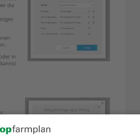
wir die
tiges
nnen
en.
oder in
 kannst
t,
t nur
k über