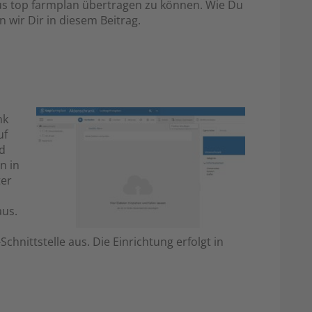
aus top farmplan übertragen zu können. Wie Du
en wir Dir in diesem Beitrag.
nk
uf
d
n in
ter
aus.
chnittstelle aus. Die Einrichtung erfolgt in