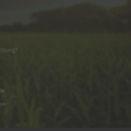
e
ützung?
de
 Uhr