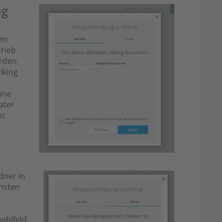
ng
en
trieb
erden
iking
ine
ater
en
dner in
chsten
wahlfeld