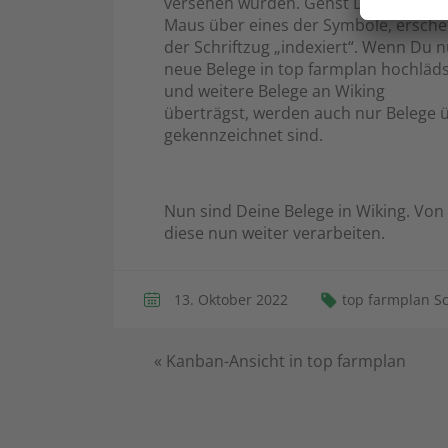
versehen wurden. Gehst Du mit der
Maus über eines der Symbole, ersche
der Schriftzug „indexiert“. Wenn Du 
neue Belege in top farmplan hochläd
und weitere Belege an Wiking
überträgst, werden auch nur Belege ü
gekennzeichnet sind.
Nun sind Deine Belege in Wiking. Vo
diese nun weiter verarbeiten.
13. Oktober 2022
top farmplan Sc
«
Kanban-Ansicht in top farmplan