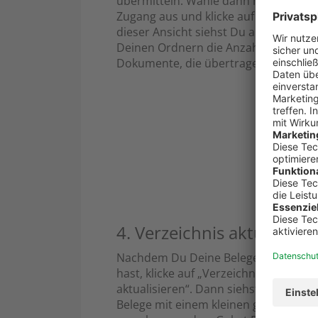
übermitteln. Wähle dann nur noch D
Zugang aus und klicke auf „Übertragen
dieser Ansicht siehst Du auch rechts
Deinen Ordnern die Anzahl der
Dokumente, die übertragen werden.
4. Verzeichnis aktualisier
Nachdem Du Deine Belege übertrage
hast, klicke auf „Verzeichnis
aktualisieren“. Dann siehst Du, dass d
Belege mit einem kleinen grünen Sym