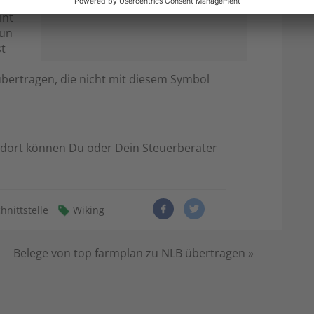
int
nun
st
bertragen, die nicht mit diesem Symbol
n dort können Du oder Dein Steuerberater
hnittstelle
Wiking
Belege von top farmplan zu NLB übertragen
»