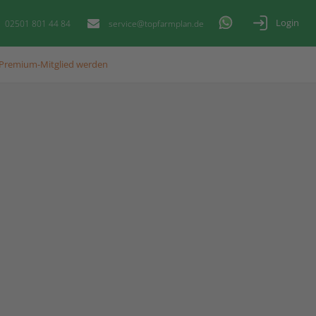
Login
02501 801 44 84
service@topfarmplan.de
Premium-Mitglied werden