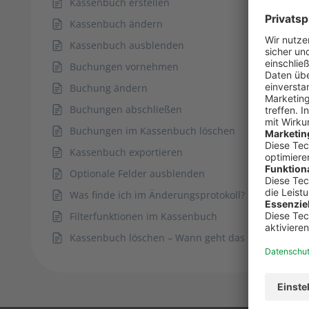
Kassenbuch erstellen
Kassenbuch ändern
Kassenbuch ausblenden
Buchungen vornehmen
Buchung ändern
Buchungen abschließen
Buchungen im Kassenbuch löschen
Kassenbuch exportieren
Optionale Felder ausblenden
Was finde ich im Änderungsprotokoll?
Filterfunktionen im Kassenbuch
Kassenbuch löschen – Wann geht das und wann ni