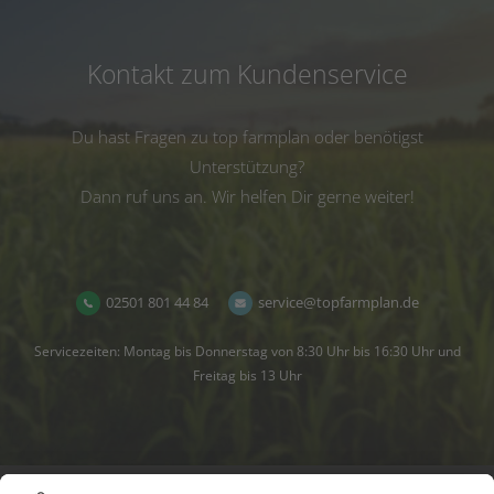
Kontakt zum Kundenservice
Du hast Fragen zu top farmplan oder benötigst
Unterstützung?
Dann ruf uns an. Wir helfen Dir gerne weiter!
02501 801 44 84
service@topfarmplan.de
Servicezeiten: Montag bis Donnerstag von 8:30 Uhr bis 16:30 Uhr und
Freitag bis 13 Uhr