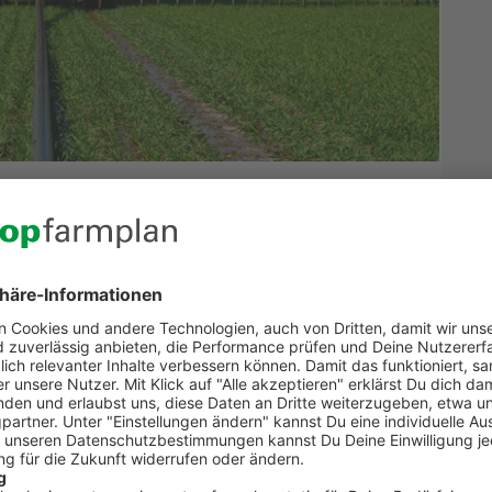
ttlung in top farmplan
ung erstellen? Kein Problem. In top farmplan kannst
sermittlung für Deine Schläge anfertigen und hast
ck! Wie Du dabei am besten vorgehst und was Du
genden Anleitung.
DBE