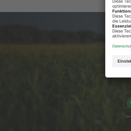
Du has
Ser