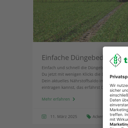
Einfache Düngebedarfsermi
Einfach und schnell die Düngebedarfsermittl
Du jetzt mit wenigen Klicks die Düngebedarf
Dein aktuelles Nährstoffsaldo immer im Bli
eintragen kannst, das erfährst Du in der fol
Mehr erfahren
11. März 2025
Ackerschlagkartei