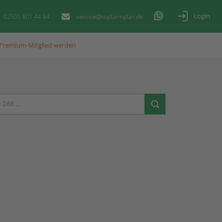
Login
02501 801 44 84
service@topfarmplan.de
Premium-Mitglied werden