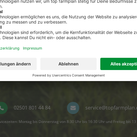
Kontakt zum Kundenservic
t Fragen zu top farmplan oder benötigst Unterst
Dann ruf uns an. Wir helfen Dir gerne weiter!
02501 801 44 84
service@topfarmplan.
vicezeiten: Montag bis Donnerstag von 8:30 Uhr bis 16:30 Uhr und Freitag bis 13