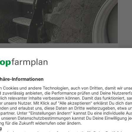
vergangene Wirtschaftsjahr
 das vorherige Jahr liegen vor Dir. Gleichzeitig wirft
. Kein Problem! Wir erklären die die Vorgehensweise
vorbereitest, dass Du mit wenigen Klicks alle wichtigen
ntrag
Agrardieselvergütung