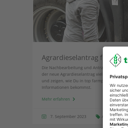
Agrardieselantrag für das 
Die Nachbearbeitung und Antragstellungen für
der neue Agrardieselantrag viele Fragen auf
und zeigen, wie Du in top farmplan alles so 
Informationen bekommst.
Mehr erfahren
7. September 2023
Agrardiesela