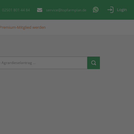
Login
02501 801 44 84
service@topfarmplan.de
Premium-Mitglied werden