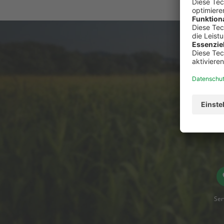
Du has
Ser