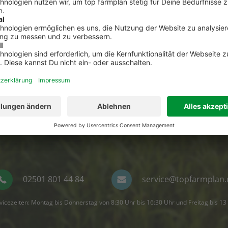
Kontakt zum Kundenservic
t Fragen zu top farmplan oder benötigst Unterst
Dann ruf uns an. Wir helfen Dir gerne weiter!
02501 801 44 84
service@topfarmplan.
vicezeiten: Montag bis Donnerstag von 8:30 Uhr bis 16:30 Uhr und Freitag bis 13