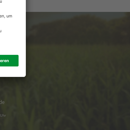
e
ützung?
de
 Uhr