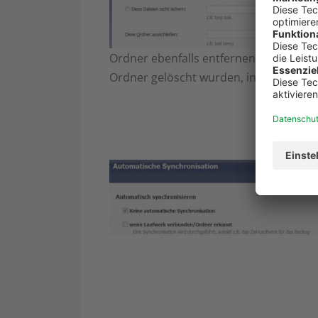
Ordner ebenfalls entfernen. Klickst Du 
Ordner gelöscht wurden, in dem ander