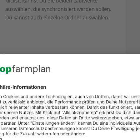
klickst, kannst Du die beiden Laufwerke
auswählen, die synchronisiert werden sollen.
Du kannst auch einzelne Ordner auswählen.
In diesem Fall möchten wir eine
Synchronisation von top farmplan mit
dem Ordner _Puresync und dem Laufwerk
C: und durchführen. Dafür wählst Du die
Hier das Laufwerk Z sowie den Ordner Puresync.
Durch Klicken auf „Weiter“ kommst Du in