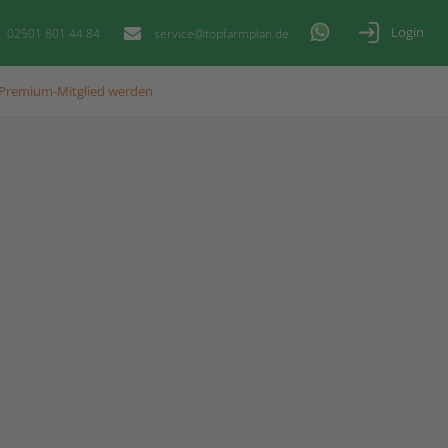
Login
02501 801 44 84
service@topfarmplan.de
Premium-Mitglied werden