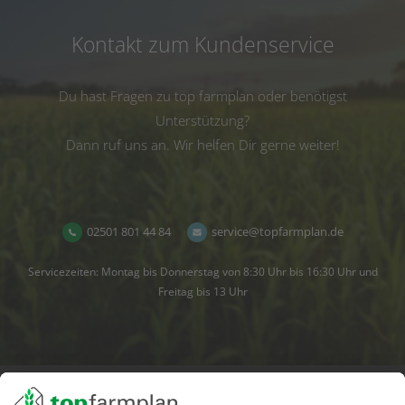
Kontakt zum Kundenservice
Du hast Fragen zu top farmplan oder benötigst
Unterstützung?
Dann ruf uns an. Wir helfen Dir gerne weiter!
02501 801 44 84
service@topfarmplan.de
Servicezeiten: Montag bis Donnerstag von 8:30 Uhr bis 16:30 Uhr und
Freitag bis 13 Uhr