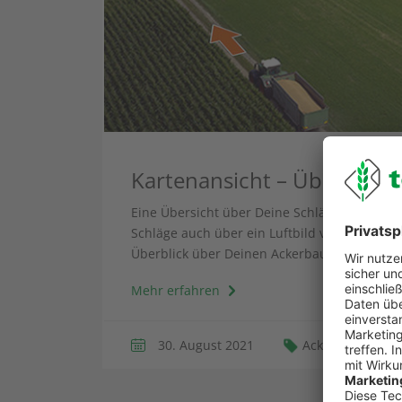
Kartenansicht – Übersicht 
Eine Übersicht über Deine Schläge hast Du s
Schläge auch über ein Luftbild vom PC oder
Überblick über Deinen Ackerbau.
Mehr erfahren
30. August 2021
Ackerschlagkart