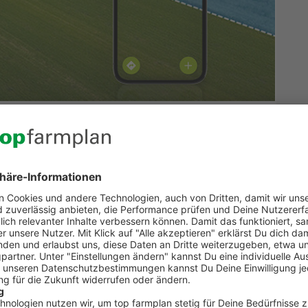
Deiner Schläge im Luftbild
chon mit einer Liste. Einfacher wird es, wenn Du Deine
 Handy anschauen kannst. So behältst Du immer den
ei
Geodaten