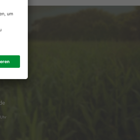
e
ützung?
de
 Uhr