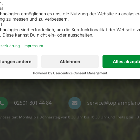
Kontakt zum Kundenservic
t Fragen zu top farmplan oder benötigst Unterst
Dann ruf uns an. Wir helfen Dir gerne weiter!
02501 801 44 84
service@topfarmplan.
vicezeiten: Montag bis Donnerstag von 8:30 Uhr bis 16:30 Uhr und Freitag bis 13