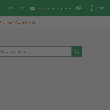
Login
02501 801 44 84
service@topfarmplan.de
Premium-Mitglied werden