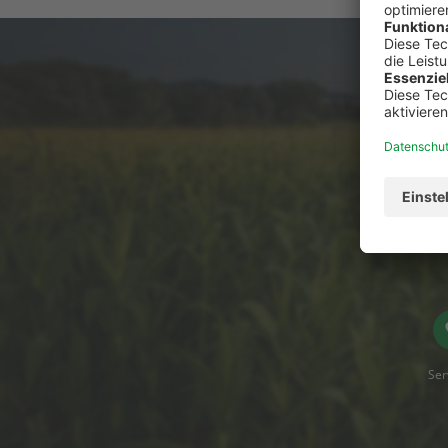
Du has
Ser