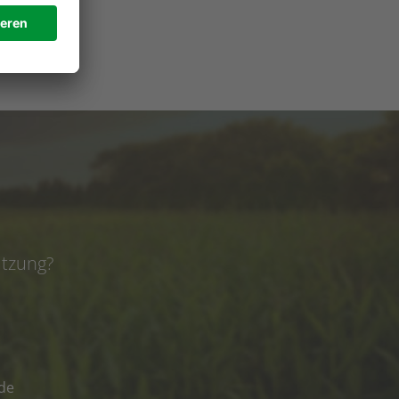
e
ützung?
de