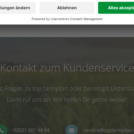
Ernte
Kontakt zum Kundenservic
t Fragen zu top farmplan oder benötigst Unterst
Dann ruf uns an. Wir helfen Dir gerne weiter!
02501 801 44 84
service@topfarmplan.