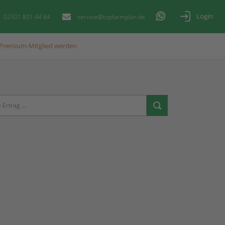
Login
02501 801 44 84
service@topfarmplan.de
Premium-Mitglied werden