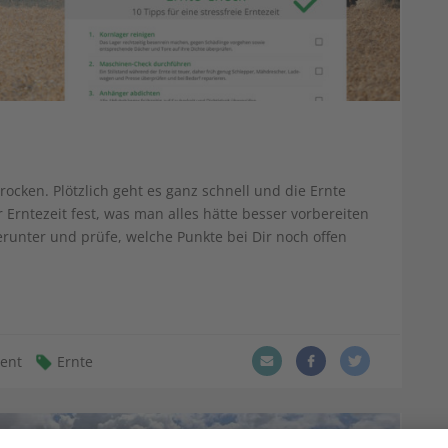
trocken. Plötzlich geht es ganz schnell und die Ernte
 Erntezeit fest, was man alles hätte besser vorbereiten
erunter und prüfe, welche Punkte bei Dir noch offen
ent
Ernte