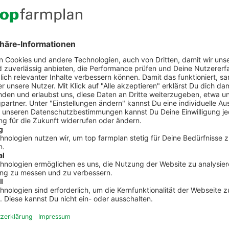
 mit top farmplan
nd jeden Schlag die Erträge erfassen und abspeichern.
 Feuchtigkeit und den Rohproteingehalt eintragen. Ein
Eintragungen vorzunehmen. Mit Video-Anleitung!