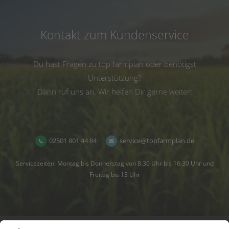
Kontakt zum Kundenservice
Du hast Fragen zu top farmplan oder benötigst
Unterstützung?
Dann ruf uns an. Wir helfen Dir gerne weiter!
02501 801 44 84
service@topfarmplan.de
Servicezeiten: Montag bis Donnerstag von 8:30 Uhr bis 16:30 Uhr und
Freitag bis 13 Uhr