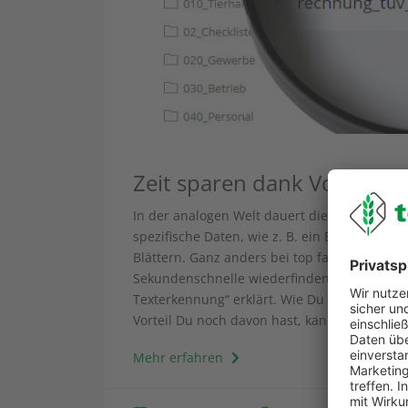
Zeit sparen dank Volltexts
In der analogen Welt dauert die Suche eine
spezifische Daten, wie z. B. ein Eurobetrag,
Blättern. Ganz anders bei top farmplan. Mit 
Sekundenschnelle wiederfinden. Warum das f
Texterkennung“ erklärt. Wie Du mit der top
Vorteil Du noch davon hast, kannst Du im fo
Mehr erfahren