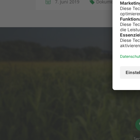
7. Juni 2019
Dokumennte
Fi
Du has
Ser