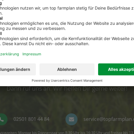
nden
Kontakt zum Kundenservic
t Fragen zu top farmplan oder benötigst Unterst
Dann ruf uns an. Wir helfen Dir gerne weiter!
02501 801 44 84
service@topfarmplan.
vicezeiten: Montag bis Donnerstag von 8:30 Uhr bis 16:30 Uhr und Freitag bis 13