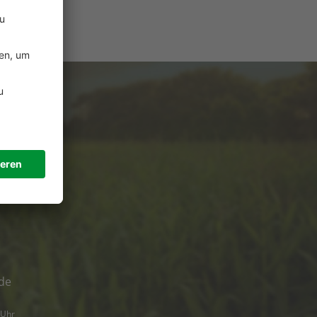
e
ützung?
de
 Uhr