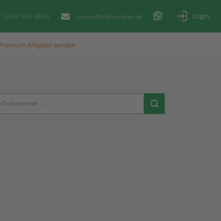
Login
02501 801 44 84
service@topfarmplan.de
Premium-Mitglied werden