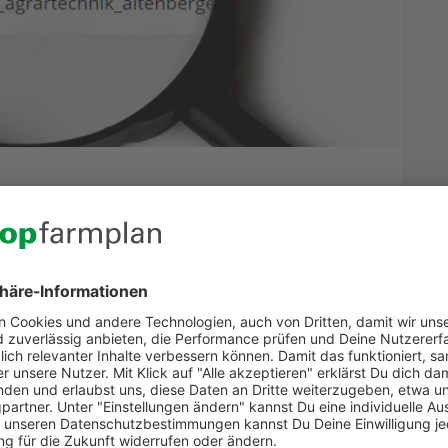
uche!
s Dokumentes schon einige Zeit. Gerade wenn
 gesucht wird. Da heißt es dann durch die Ordner
der Volltextsuche lassen sich Dokumente in
unktioniert haben wir in dem Beitrag „OCR-
 farmplan Volltextsuche Dokumente findest und welchen
lgenden Beitrag nachlesen.