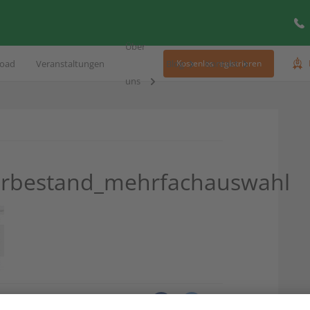
Über
oad
Veranstaltungen
Blog
Kontakt
Kostenlos registrieren
uns
erbestand_mehrfachauswahl