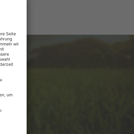
e
ützung?
de