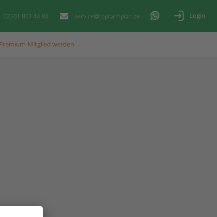
Login
02501 801 44 84
service@topfarmplan.de
Premium-Mitglied werden