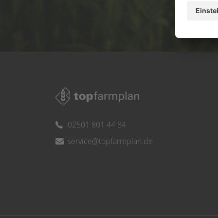
Ser
02501 801 44 84
service@topfarmplan.de