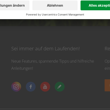
vicezeiten: Montag bis Donnerstag von 8:30 Uhr bis 16:30 Uhr und Freitag bis 13
Sei immer auf dem Laufenden!
Re
Neue Features, spannende Tipps und hilfreiche
Op
Anleitungen!
ei