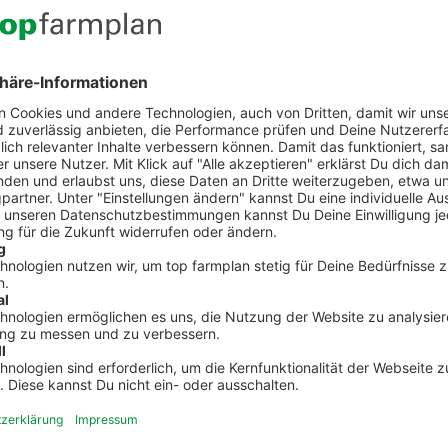
den!
Kontakt zum Kundenservic
t Fragen zu top farmplan oder benötigst Unterst
Dann ruf uns an. Wir helfen Dir gerne weiter!
02501 801 44 84
service@topfarmplan.