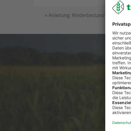
«
Anleitung: Rinderbestand an HIT mel
Du has