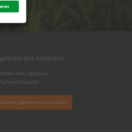
 Uhr
gistriere dich kostenlos!
timiere Dein Agrarbüro -
nfach und bequem!
Kostenlos registrieren & sofort starten