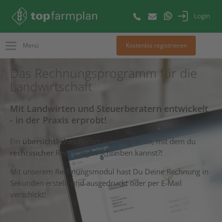
Login
Menü
Kostenlos registrieren
Das Rechnungsprogramm für die
Landwirtschaft
Mit Landwirten und Steuerberatern entwickelt
- in der Praxis erprobt!
Ein
übersichtliches
Rechnungsprogramm, mit dem du
rechtssicher
Rechnungen schreiben kannst?!
Mit unserem Rechnungsmodul hast Du Deine Rechnung in
Sekunden erstellt und ausgedruckt oder per E-Mail
verschickt!