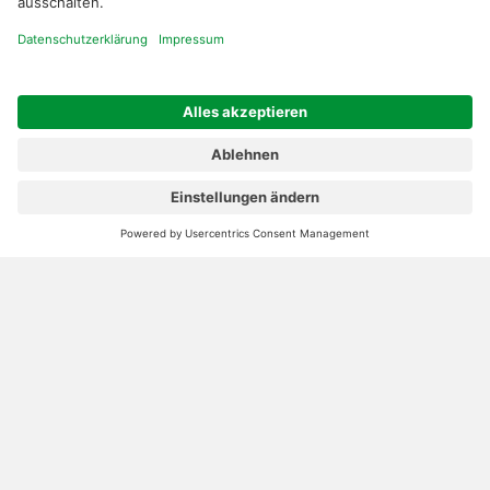
02501 801 44 84
service@topfarmplan.de
Sei immer auf dem Laufenden!
Neue Features, spannende Tipps und hilfreiche Anleitungen!
Registriere dich kostenlos!
Optimiere Dein Agrarbüro -
einfach und bequem!
Kostenlos registrieren & sofort starten