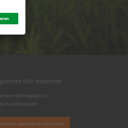
de
 Uhr
gistriere dich kostenlos!
timiere Dein Agrarbüro -
nfach und bequem!
Kostenlos registrieren & sofort starten