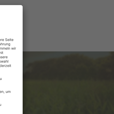
e
ützung?