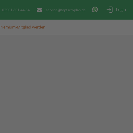
Login
02501 801 44 84
service@topfarmplan.de
Premium-Mitglied werden