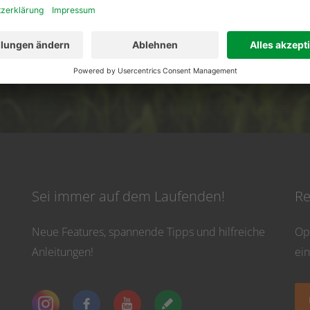
02501 801 44 84
service@topfarmplan.
vicezeiten: Montag bis Donnerstag von 8:30 Uhr bis 16:30 Uhr und Freitag bis 13
Sei immer auf dem Laufenden!
Re
Neue Features, spannende Tipps und hilfreiche
Op
Anleitungen!
ei