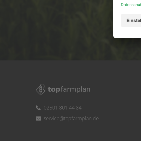
Ser
02501 801 44 84
service@topfarmplan.de