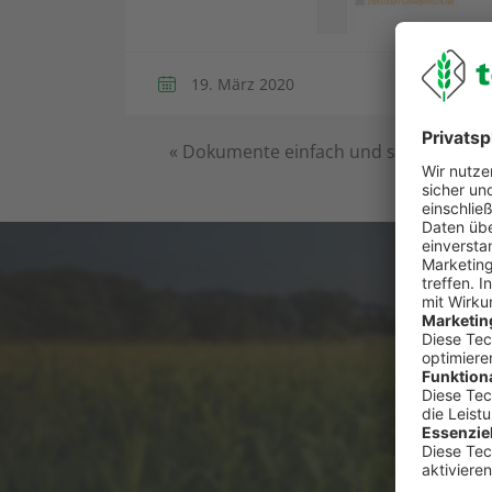
19. März 2020
«
Dokumente einfach und schnell an N
Du has