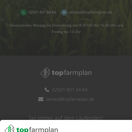
02501 801 44 84
service@topfarmplan.de
Servicezeiten: Montag bis Donnerstag von 8:30 Uhr bis 16:30 Uhr und
Freitag bis 13 Uhr
02501 801 44 84
service@topfarmplan.de
Sei immer auf dem Laufenden!
Neue Features, spannende Tipps und hilfreiche Anleitungen!