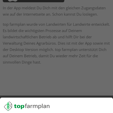
In der App meldest Du Dich mit den gleichen Zugangsdaten
wie auf der Internetseite an. Schon kannst Du loslegen.
top farmplan wurde von Landwirten für Landwirte entwickelt.
Es bildet die wichtigsten Prozesse auf Deinem
landwirtschaftlichen Betrieb ab und hilft Dir bei der
Verwaltung Deines Agrarbüros. Dies ist mit der App sowie mit
der Desktop Version möglich. top farmplan unterstützt Dich
auf Deinem Betrieb, damit Du wieder mehr Zeit für die
sinnvollen Dinge hast.