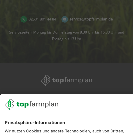
02501 801 44 84
service@topfarmplan.de
Servicezeiten: Montag bis Donnerstag von 8:30 Uhr bis 16:30 Uhr und
Freitag bis 13 Uhr
02501 801 44 84
service@topfarmplan.de
Sei immer auf dem Laufenden!