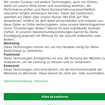
Neue Features, spannende Tipps und hilfreiche Anleitungen!
Registriere dich kostenlos!
Optimiere Dein Agrarbüro -
einfach und bequem!
Kostenlos registrieren & sofort starten
Startseite
Impressum
Kontakt & Hilfe
AGB
Auftragsverarbeitung