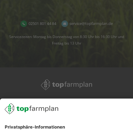
02501 801 44 84
service@topfarmplan.de
Servicezeiten: Montag bis Donnerstag von 8:30 Uhr bis 16:30 Uhr und
Freitag bis 13 Uhr
02501 801 44 84
service@topfarmplan.de
Sei immer auf dem Laufenden!