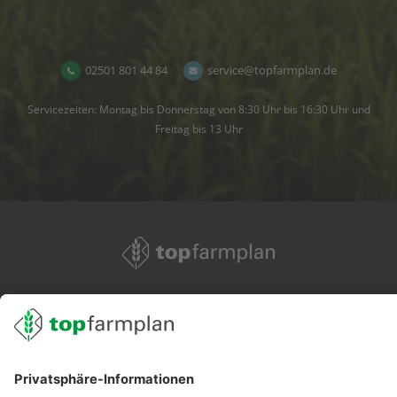
02501 801 44 84
service@topfarmplan.de
Servicezeiten: Montag bis Donnerstag von 8:30 Uhr bis 16:30 Uhr und
Freitag bis 13 Uhr
02501 801 44 84
service@topfarmplan.de
Sei immer auf dem Laufenden!