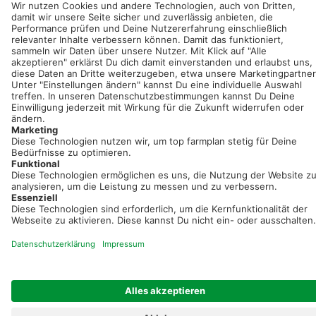
Neue Features, spannende Tipps und hilfreiche Anleitungen!
Registriere dich kostenlos!
Optimiere Dein Agrarbüro -
einfach und bequem!
Kostenlos registrieren & sofort starten
Startseite
Impressum
Kontakt & Hilfe
AGB
Auftragsverarbeitung