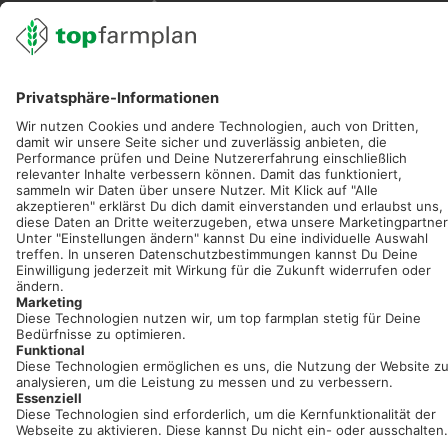
02501 801 44 84
service@topfarmplan.de
Sei immer auf dem Laufenden!
Neue Features, spannende Tipps und hilfreiche Anleitungen!
Registriere dich kostenlos!
Optimiere Dein Agrarbüro -
einfach und bequem!
Kostenlos registrieren & sofort starten