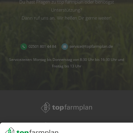
Du hast Fragen zu top farmplan oder benötigst
Unterstützung?
Dann ruf uns an. Wir helfen Dir gerne weiter!
02501 801 44 84
service@topfarmplan.de
Servicezeiten: Montag bis Donnerstag von 8:30 Uhr bis 16:30 Uhr und
Freitag bis 13 Uhr
02501 801 44 84