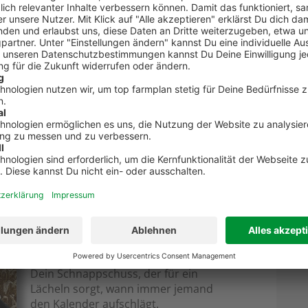
t, kannst Du Dir einen attraktiven Gewinn aus
dem erhältst Du als Dankeschön
zwei
te-Kalenders 2026 – perfekt zum
Mitmachen lohnt sich!
Also: Kamera zücken, Landalltag mit
Humor festhalten und Deine Bilder
einreichen. Vielleicht ist es schon bald
Dein Schnappschuss, der für ein
Lächeln sorgt, wann immer jemand
den Kalender aufschlägt.