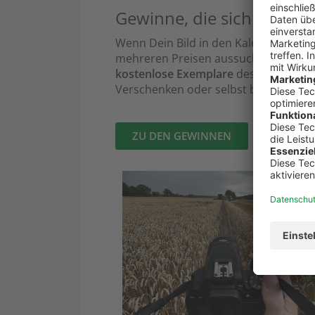
Gewinne, die sich lohnen
Wenn Dein Bild in den Kalender komm
mehreren Preisen aussuchen. Außer
kostenlose Exemplare
des LandMomen
Verschenken oder selbst behalten.
ZU DEN GEWINNEN