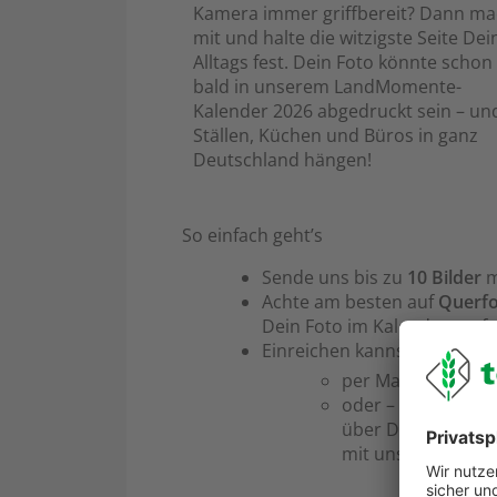
Kamera immer griffbereit? Dann m
mit und halte die witzigste Seite Dei
Alltags fest. Dein Foto könnte schon
bald in unserem LandMomente-
Kalender 2026 abgedruckt sein – und
Ställen, Küchen und Büros in ganz
Deutschland hängen!
So einfach geht’s
Sende uns bis zu
10 Bilder
m
Achte am besten auf
Querf
Dein Foto im Kalender perf
Einreichen kannst Du Deine 
per Mail an
marke
oder – wenn Du bei
über Deinen Accou
mit uns. Eine klei