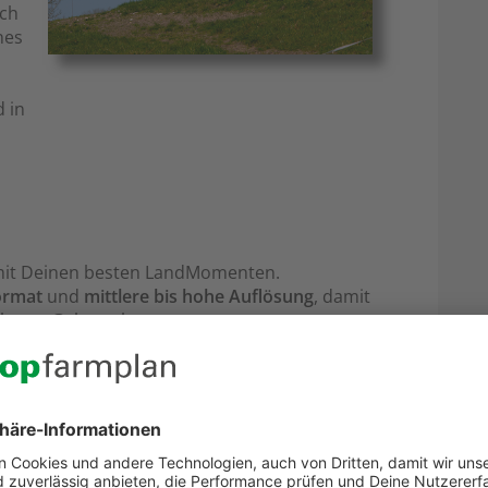
ach
nes
 in
it Deinen besten LandMomenten.
ormat
und
mittlere bis hohe Auflösung
, damit
ekt zur Geltung kommt.
Bilder entweder:
ting@topfarmplan.de
 top farmplan registriert bist – ganz bequem
nt. Lade die Fotos hoch und teile den Ordner
ne
Anleitung zum Teilen findest Du hier
.