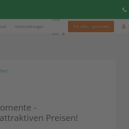
Über
oad
Veranstaltungen
Blog
Kontakt
Kostenlos registrieren
uns
eber
Momente -
ttraktiven Preisen!