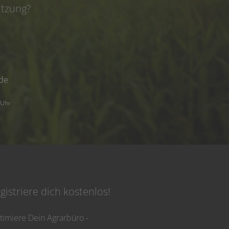
ützung?
de
 Uhr
gistriere dich kostenlos!
timiere Dein Agrarbüro -