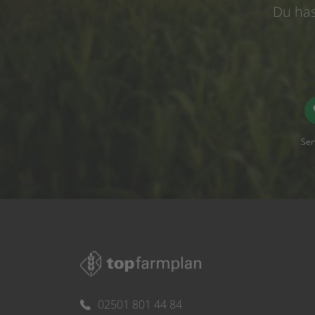
Du has
Ser
02501 801 44 84