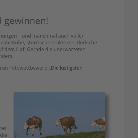
d gewinnen!
chungen – und manchmal auch voller
ste Kühe, störrische Traktoren, tierische
uf dem Hof: Gerade die unerwarteten
nders.
seren Fotowettbewerb
„Die lustigsten
tes
die