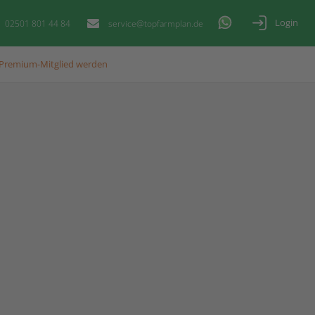
Login
02501 801 44 84
service@topfarmplan.de
Premium-Mitglied werden