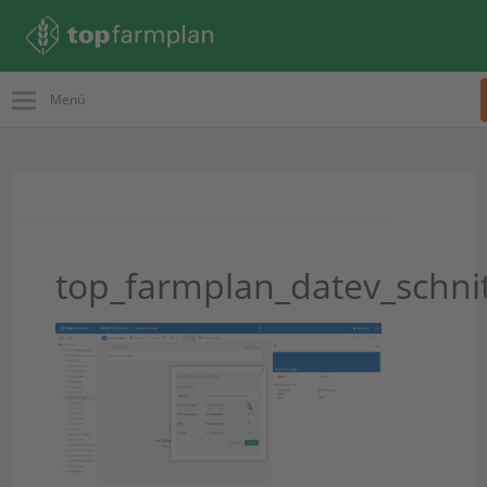
Menü
top_farmplan_datev_schni