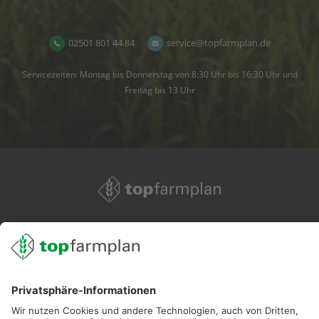
02501 801 44 84
service@topfarmplan.de
Servicezeiten: Montag bis Donnerstag von 8:30 Uhr bis 16:30 Uhr und
Freitag bis 13 Uhr
02501 801 44 84
service@topfarmplan.de
Sei immer auf dem Laufenden!