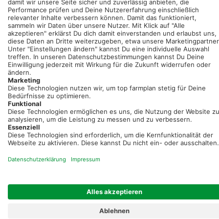
Neue Features, spannende Tipps und hilfreiche Anleitungen!
Registriere dich kostenlos!
Optimiere Dein Agrarbüro -
einfach und bequem!
Kostenlos registrieren & sofort starten
Startseite
Impressum
Kontakt & Hilfe
AGB
Auftragsverarbeitung