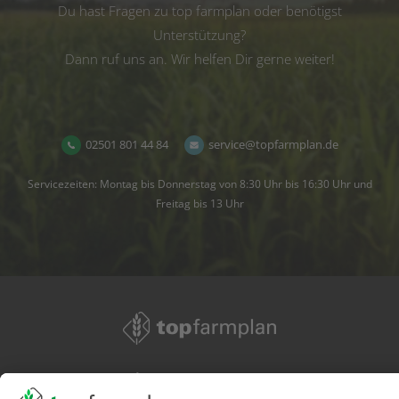
Du hast Fragen zu top farmplan oder benötigst
Unterstützung?
Dann ruf uns an. Wir helfen Dir gerne weiter!
02501 801 44 84
service@topfarmplan.de
Servicezeiten: Montag bis Donnerstag von 8:30 Uhr bis 16:30 Uhr und
Freitag bis 13 Uhr
02501 801 44 84