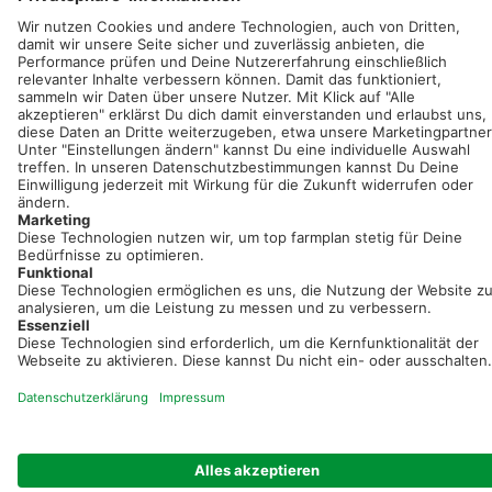
Sei immer auf dem Laufenden!
Neue Features, spannende Tipps und hilfreiche Anleitungen!
Registriere dich kostenlos!
Optimiere Dein Agrarbüro -
einfach und bequem!
Kostenlos registrieren & sofort starten
Startseite
Impressum
Kontakt & Hilfe
AGB