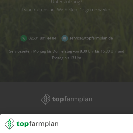
Unterstützung?
Dann ruf uns an. Wir helfen Dir gerne weiter!
02501 801 44 84
service@topfarmplan.de
Servicezeiten: Montag bis Donnerstag von 8:30 Uhr bis 16:30 Uhr und
Freitag bis 13 Uhr
02501 801 44 84
service@topfarmplan.de