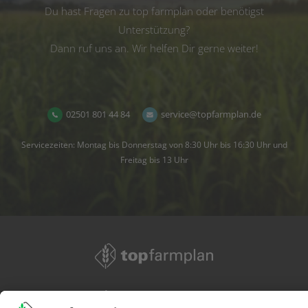
Du hast Fragen zu top farmplan oder benötigst
Unterstützung?
Dann ruf uns an. Wir helfen Dir gerne weiter!
02501 801 44 84
service@topfarmplan.de
Servicezeiten: Montag bis Donnerstag von 8:30 Uhr bis 16:30 Uhr und
Freitag bis 13 Uhr
02501 801 44 84