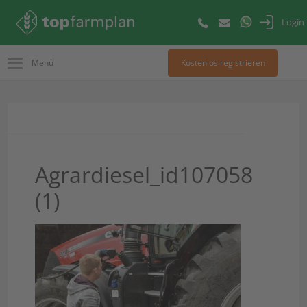
Login
Menü
Kostenlos registrieren
Agrardiesel_id107058
(1)