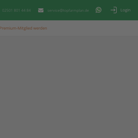
Login
02501 801 44 84
service@topfarmplan.de
Premium-Mitglied werden