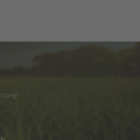
e
ützung?
de