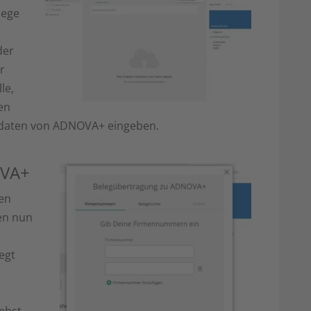
lege
der
r
le,
en
sdaten von ADNOVA+ eingeben.
OVA+
en
en nun
egt