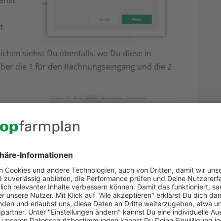
ehst
t
hen siehst Du ebenfalls, wo Du diese in
 aber die 1 für den Rechnungseingang und die 2
rmplan.
nfach für
nserem
gepasst:
eselben