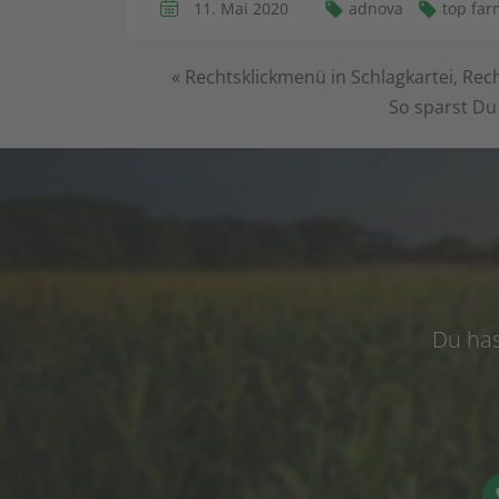
11. Mai 2020
adnova
top far
«
Rechtsklickmenü in Schlagkartei, R
So sparst Du
Du has