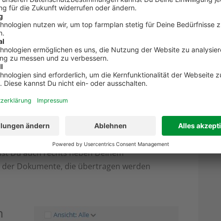
oder in der Einrichtung etwas ändern wollen,
igen.
,
 nur
n“
e
iehst Du auch rechts neben Deinem
 der Dokumente, die übertragen werden
n