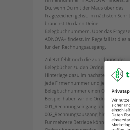
Firmennummer in ADNOVA+ findest, si
Du, wenn Du mit der Maus über das
Fragezeichen gehst. Im nächsten Schrit
brauchst Du dann Deine
Belegbuchnummern. Über das Fragezeic
ADNOVA+ findest. Im Regelfall ist dies
für den Rechnungsausgang.
Zuletzt fehlt noch die Zuordnung der
Belegbücher zu den Ordnern in top fa
Hinterlege dazu im nächsten Schritt ei
jede Firmennummer und jede
Belegbuchnummer einen Ordner. In u
Beispiel haben wir die Ordner
001_Rechnungseingang und
002_Rechnungsausgang hinterlegt. Auf
Für mehrere Betriebe können nicht di