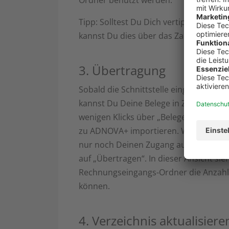
Ordner benutzt werden.
Tipp: Solltest Du Dich vertippt haben 
kannst Du dies über das Zahnrad erled
3. Übertragung
Sobald die Schnittstelle eingerichtet ist
kannst Du Deine Belege in Zukunft mit
wenigen Klicks über „Belege Übertrage
zu ADNOVA+ importieren. Wähle dann
nur noch Deinen Zugang aus und klick
auf „Übertragen“. In dieser Ansicht s
Rechnungseingangs-Ordner die Anzahl
können.
4. Verzeichnis aktualisiere