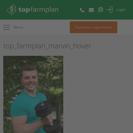
Login
Menü
Kostenlos registrieren
top_farmplan_marvin_hover